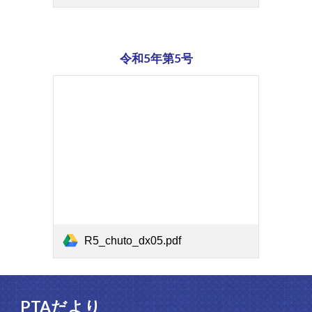
令和5年第
5号
R5_chuto_dx05.pdf
PTAだより