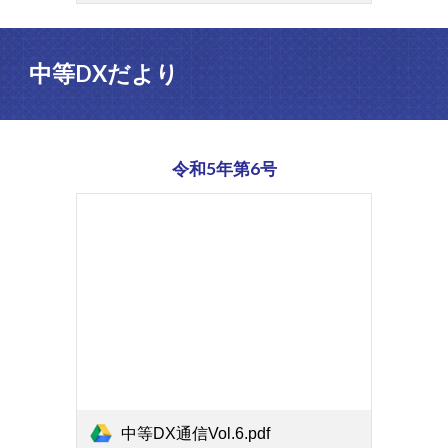
中等DX
だより
令和5年第
6
号
中等DX通信Vol.6.pdf